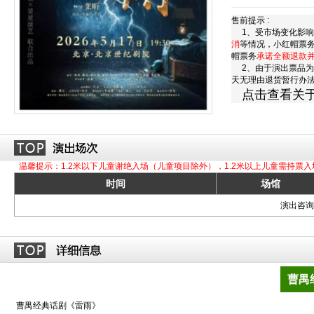
售前提示 :
1、受市场变化影响
消
等情况，小红帽票
帽票务
承诺全额退款
2、由于演出票品为
天无理由退货暂行办
点击查看关
温馨提示：1.2米以下儿童谢绝入场（儿童项目除外），1.2米以上儿童需持票入
时间
场馆
演出咨询订
曹禺
曹禺经典话剧《雷雨》