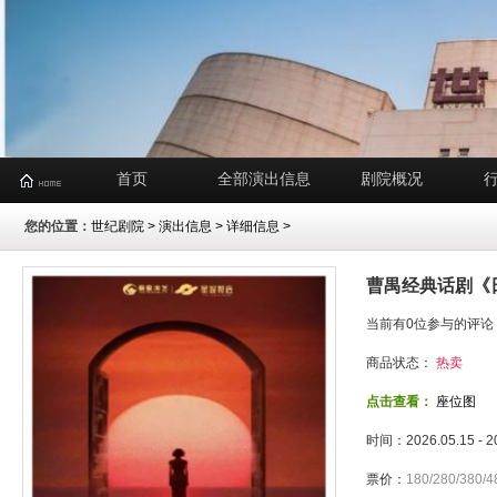
首页
全部演出信息
剧院概况
您的位置：
世纪剧院
>
演出信息
> 详细信息 >
曹禺经典话剧《
当前有0位参与的评论
商品状态：
热卖
点击查看：
座位图
时间：2026.05.15 - 
票价：
180/280/380/4