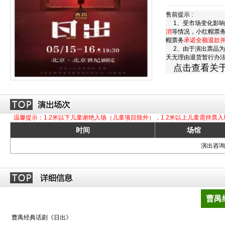
售前提示 :
1、受市场变化影响
消
等情况，小红帽票
帽票务
承诺全额退款
2、由于演出票品为
天无理由退货暂行办
点击查看关
温馨提示：1.2米以下儿童谢绝入场（儿童项目除外），1.2米以上儿童需持票入
时间
场馆
演出咨询订
曹禺
曹禺经典话剧《日出》