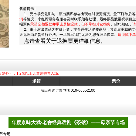
售前提示 :
1、受市场变化影响，演出票库存会出现临时变更情况。您下订单后若
消
等情况，小红帽票务客服会及时联系顾客处理，最终票品数量视项目
帽票务
承诺全额退款并承诺尽快退款，但不承担其它损失
。望您知晓，
请
2、由于演出票品为有价证券，非普通生活消费商品，其背后承载的文
天无理由退货暂行办法。一旦售出我们无法为您办理退换票。
请谨慎下单
点击查看关于退换票更详细信息。
目除外），1.2米以上儿童需持票入场。
场馆
票价
演出咨询订票电话 010-66552100
年度京味大戏·老舍经典话剧《茶馆》一一母亲节专场
节专场