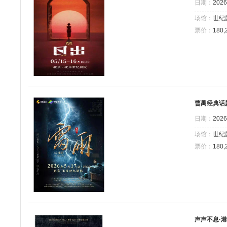
日期：
2026
场馆：
世纪
票价：
180,
曹禺经典话
日期：
2026
场馆：
世纪
票价：
180,
声声不息·