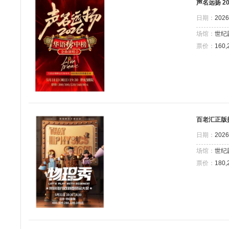
声名远扬 2
日期：
2026
场馆：
世纪
票价：
160,
百老汇正版
日期：
2026
场馆：
世纪
票价：
180,