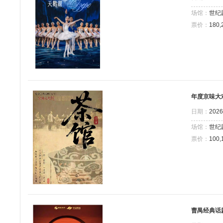
场馆：
世纪
票价：
180,
年度京味大
日期：
2026
场馆：
世纪
票价：
100,
曹禺经典话