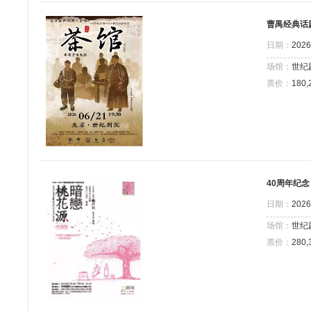
曹禺经典话
日期：
2026
场馆：
世纪
票价：
180,
40周年纪
日期：
2026
场馆：
世纪
票价：
280,