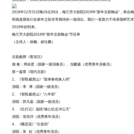
2018年12月31日晚19点30分，梅兰芳大剧院2019年“新年京剧晚会
和戏迷朋友们在新年之际非常期待的一场演出。我们一直致力于传承国粹艺术
2019年的到来。
梅兰芳大剧院2019年“新年京剧晚会”节目单
（主持人：徐畅、郝仕鹏）
京剧曲牌《夜深沉》
领 奏：周佑君（国家一级演奏员）、倪麒森（优秀青年演奏员）
第一篇章《现代京剧》
1、《智取威虎山》“迎来春色换人间”
演唱：李 博（国家一级演员）
2、《智取威虎山》“八年前”
演唱：郭凡嘉（国家一级演员）
3、《红灯记》选段“雄心壮志冲云天”
演唱：张浩洋（优秀青年演员）
4、《蝶恋花》“古道别”
演唱：朱 虹（优秀青年演员）