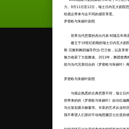
力。9月11日至12日，瑞士日内瓦大剧
给观众带来与众不同的感官享受。
罗密欧与朱丽叶剧照
世界当代芭蕾的杰出代表 时隔五年再度
建立于19世纪初期的瑞士日内瓦大剧院
斯·贝雅和舞蹈编导乔治·巴兰钦，以及享
魅力收获了大批舞迷。2013年，舞团曾
统与当代完美结合的《罗密欧与朱丽叶》
罗密欧与朱丽叶剧照
与观众熟悉的古典芭蕾不同，瑞士日内瓦
所带来的的《罗密欧与朱丽叶》由当红编舞
马仕策划展示橱窗等。丰富的艺术从业经历
我不希望人们原封不动地照搬莎士比亚的戏