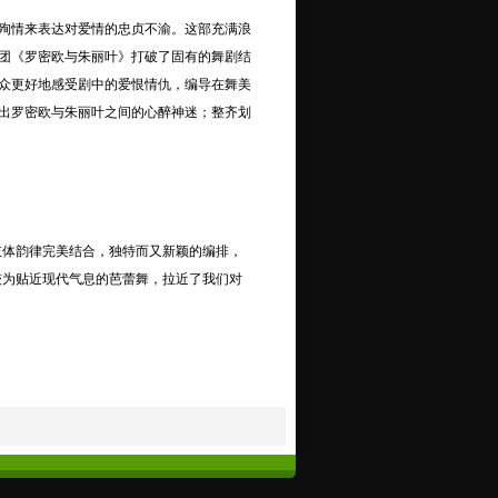
殉情来表达对爱情的忠贞不渝。这部充满浪
团《罗密欧与朱丽叶》打破了固有的舞剧结
众更好地感受剧中的爱恨情仇，编导在舞美
出罗密欧与朱丽叶之间的心醉神迷；整齐划
体韵律完美结合，独特而又新颖的编排，
较为贴近现代气息的芭蕾舞，拉近了我们对