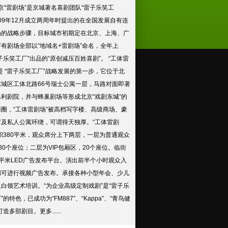
“雷剧场”是京城著名喜剧团队“雷子乐笑工
009年12月成立两周年时提出的在全国发展自有连
场的战略步骤，目标城市初期定在北京、上海、广
有剧场全部以“地域名+雷剧场”命名，全年上
子乐笑工厂”出品的“原创减压百姓喜剧”。 “工体雷
是 “雷子乐笑工厂”战略发展的第一步，它位于北
东城区工体北路66号瑞士公寓一层，马路对面即著
保利剧院，并与蜂巢剧场等形成北京“戏剧东城”的
商圈，“工体雷剧场”被高档写字楼、高级商场、豪
厅及私人公寓环绕，可谓得天独厚。“工体雷剧
积380平米，观众席分上下两层，一层为普通观众
80个座位；二层为VIP包厢区，20个座位。临街
平米LED广告发布平台。演出前半个小时观众入
间可进行视频广告发布。承接各种小型年会、少儿
白领艺术培训。“为企业高级定制戏剧”是“雷子乐
”的特色，已成功为“FM887”、“Kappa”、“青鸟健
打造多部剧目。
更多......