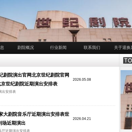
息
剧院概况
行业新闻
联系我们
关于退换
世纪剧院演出官网北京世纪剧院官网
2026.05.08
北京世纪剧院近期演出安排表
演出安排表
国家大剧院音乐厅近期演出安排表世
2026.04.21
剧场近期演出
音乐厅近期演出安排表