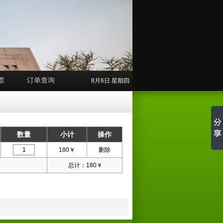
票
订单查询
8月6日 星期四
数量
小计
操作
180
￥
删除
总计：
180
￥