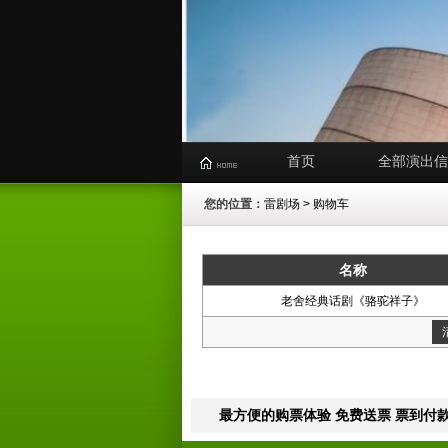
首页
全部演出信
您的位置：
雷剧场
> 购物车
名称
老舍经典话剧《骆驼祥子》
最方便的购票体验 免费送票 票到付款