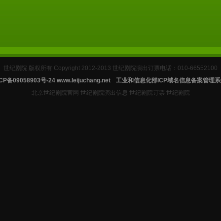
世纪剧院 版权所有 Copyright 2012-2013 世纪剧院演出订票电话：010-66552100
CP备09058903号-24
www.leijuchang.net
工业和信息化部ICP域名信息备案管理系
北京世纪剧院官网 世纪剧院演出信息 世纪剧院订票 世纪剧院