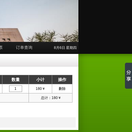
票
订单查询
8月6日 星期四
数量
小计
操作
180
￥
删除
总计：
180
￥