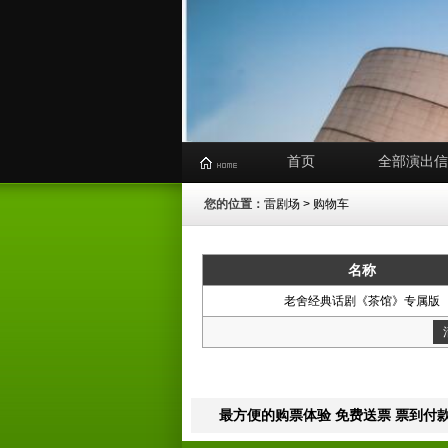
首页
全部演出信
您的位置：
雷剧场
> 购物车
名称
老舍经典话剧《茶馆》专属版
最方便的购票体验 免费送票 票到付款