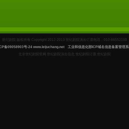
世纪剧院 版权所有 Copyright 2012-2013 世纪剧院演出订票电话：010-66552100
CP备09058903号-24
www.leijuchang.net
工业和信息化部ICP域名信息备案管理系
北京世纪剧院官网 世纪剧院演出信息 世纪剧院订票 世纪剧院